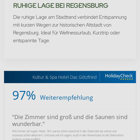
RUHIGE LAGE BEI REGENSBURG
Die ruhige Lage am Stadtrand verbindet Entspannung
mit kurzen Wegen zur historischen Altstadt von
Regensburg. Ideal für Wellnessurlaub, Kurztrip oder
entspannte Tage.
Kultur & Spa Hotel Das Götzfried
97%
Weiterempfehlung
"
Die Zimmer sind groß und die Saunen sind
wunderbar.
"
Wie immer ein super Hotel . Wir waren schon zweimal in der Osterzeit da und es war
soooooo schön dekoriert. Und was soll ich sagen, auch in der Adventszeit ist die Dekoration
einfach unübertrefflich.