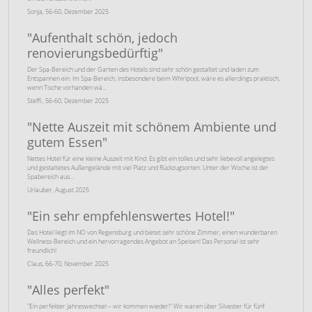
Sonja, 56-60, Dezember 2025
"
Aufenthalt schön, jedoch
renovierungsbedürftig
"
Der Spa-Bereich und der Garten des Hotels sind sehr schön gestaltet und laden zum
Entspannen ein. Im Spa-Bereich, insbesondere beim Whirlpool, wäre es allerdings praktisch,
wenn Tische vorhanden wä...
Steffi , 56-60, Dezember 2025
"
Nette Auszeit mit schönem Ambiente und
gutem Essen
"
Nettes Hotel für eine kleine Auszeit mit Kind. Es gibt ein tolles und sehr liebevoll angelegtes
und gestaltetes Außengelände mit viel Platz und Rückzugsorten. Unter der Woche ist der
Spabereich aus...
Urlauber, August 2025
"
Ein sehr empfehlenswertes Hotel!
"
Das Hotel liegt im NO von Regensburg und bietet sehr schöne Zimmer, einen wunderbaren
Wellness-Bereich und ein hervorragendes Angebot an Speisen! Das Personal ist sehr
freundlich!
Claus, 66-70, November 2025
"
Alles perfekt
"
"Ein perfekter Jahreswechsel – wir kommen wieder!" Wir waren über Silvester für fünf