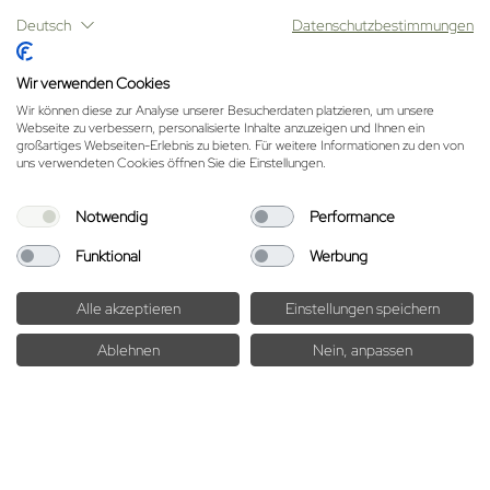
Facebook
Youtube
Deutsch
Datenschutzbestimmungen
#GÖTZFRIED
Wir verwenden Cookies
Wir können diese zur Analyse unserer Besucherdaten platzieren, um unsere
Webseite zu verbessern, personalisierte Inhalte anzuzeigen und Ihnen ein
großartiges Webseiten-Erlebnis zu bieten. Für weitere Informationen zu den von
uns verwendeten Cookies öffnen Sie die Einstellungen.
Sitemap
|
Datenschutz
|
Impressum
|
AGB
|
Cookie-
Einstellungen
Notwendig
Performance
©
NEW MEDIA
Funktional
Werbung
Alle akzeptieren
Einstellungen speichern
Ablehnen
Nein, anpassen
ANFRAGEN
BUCHEN